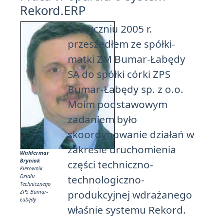
Rekord.ERP
W styczniu 2005 r.
przeszedłem ze spółki-
matki ZM Bumar-Łabędy
SA do spółki córki ZPS
Bumar-Łabędy sp. z o.o.
Moim podstawowym
zadaniem było
skoordynowanie działań w
zakresie uruchomienia
Waldermar
Bryniak
części techniczno-
Kierownik
Działu
technologiczno-
Technicznego
ZPS Bumar-
produkcyjnej wdrażanego
Łabędy
właśnie systemu Rekord.