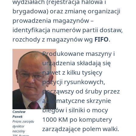
wydziałach (rejestracja halowa i
brygadowa) oraz zmianę organizacji
prowadzenia magazynów –
identyfikacja numerów partii dostaw,
rozchody z magazynów wg
FIFO
.
Produkowane maszyny i
urządzenia składają się
nawet z kilku tysięcy
pozycji rysunkowych,
począwszy od śruby przez
automatyczne skrzynie
biegów i silniki o mocy
Czesław
Panek
1000 KM po komputery
Prezes zarządu
dyrektor
zarządzające polem walki.
naczelny
ZPS Bumar-