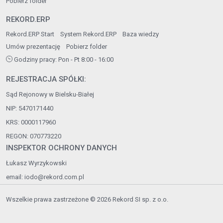
Pobierz folder
REKORD.ERP
Rekord.ERP Start
System Rekord.ERP
Baza wiedzy
Umów prezentację
Pobierz folder
Godziny pracy: Pon - Pt 8:00 - 16:00
REJESTRACJA SPÓŁKI:
Sąd Rejonowy w Bielsku-Białej
NIP: 5470171440
KRS: 0000117960
REGON: 070773220
INSPEKTOR OCHRONY DANYCH
Łukasz Wyrzykowski
email:
iodo@rekord.com.pl
Wszelkie prawa zastrzeżone © 2026 Rekord SI sp. z o.o.