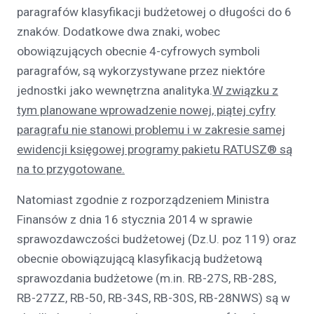
paragrafów klasyfikacji budżetowej o długości do 6
znaków. Dodatkowe dwa znaki, wobec
obowiązujących obecnie 4-cyfrowych symboli
paragrafów, są wykorzystywane przez niektóre
jednostki jako wewnętrzna analityka.
W związku z
tym planowane wprowadzenie nowej, piątej cyfry
paragrafu nie stanowi problemu i w zakresie samej
ewidencji księgowej programy pakietu RATUSZ® są
na to przygotowane.
Natomiast zgodnie z rozporządzeniem Ministra
Finansów z dnia 16 stycznia 2014 w sprawie
sprawozdawczości budżetowej (Dz.U. poz 119) oraz
obecnie obowiązującą klasyfikacją budżetową
sprawozdania budżetowe (m.in. RB-27S, RB-28S,
RB-27ZZ, RB-50, RB-34S, RB-30S, RB-28NWS) są w