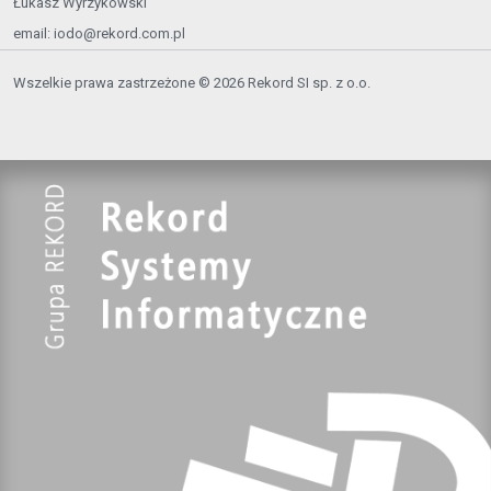
Łukasz Wyrzykowski
email:
iodo@rekord.com.pl
Wszelkie prawa zastrzeżone © 2026 Rekord SI sp. z o.o.