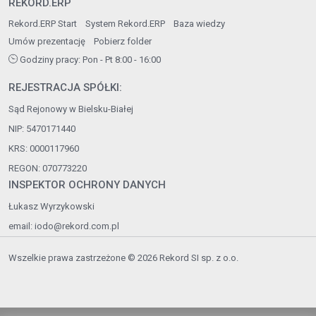
REKORD.ERP
Rekord.ERP Start
System Rekord.ERP
Baza wiedzy
Umów prezentację
Pobierz folder
Godziny pracy: Pon - Pt 8:00 - 16:00
REJESTRACJA SPÓŁKI:
Sąd Rejonowy w Bielsku-Białej
NIP: 5470171440
KRS: 0000117960
REGON: 070773220
INSPEKTOR OCHRONY DANYCH
Łukasz Wyrzykowski
email:
iodo@rekord.com.pl
Wszelkie prawa zastrzeżone © 2026 Rekord SI sp. z o.o.