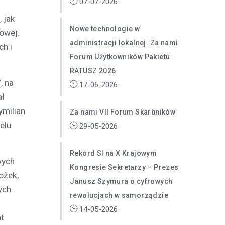
07-07-2026
 jak
Nowe technologie w
owej.
administracji lokalnej. Za nami
h i
Forum Użytkowników Pakietu
RATUSZ 2026
, na
17-06-2026
ał
ymilian
Za nami VII Forum Skarbników
elu
29-05-2026
Rekord SI na X Krajowym
wych
Kongresie Sekretarzy – Prezes
ożek,
Janusz Szymura o cyfrowych
ych…
rewolucjach w samorządzie
14-05-2026
t