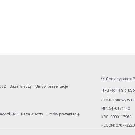
Godziny pracy: Po
USZ
Baza wiedzy
Umów prezentację
REJESTRACJA S
Sąd Rejonowy w Bie
NIP: 5470171440
ekord.ERP
Baza wiedzy
Umów prezentację
KRS: 0000117960
REGON: 070773220