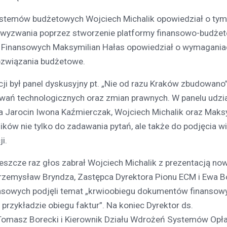
stemów budżetowych Wojciech Michalik opowiedział o tym,
 wyzwania poprzez stworzenie platformy finansowo-budżet
Finansowych Maksymilian Hałas opowiedział o wymaganiac
rozwiązania budżetowe.
 był panel dyskusyjny pt. „Nie od razu Kraków zbudowano”
ań technologicznych oraz zmian prawnych. W panelu udzi
a Jarocin Iwona Kaźmierczak, Wojciech Michalik oraz Maks
ków nie tylko do zadawania pytań, ale także do podjęcia wi
i.
 Jeszcze raz głos zabrał Wojciech Michalik z prezentacją no
Przemysław Bryndza, Zastępca Dyrektora Pionu ECM i Ewa B
nsowych podjęli temat „krwioobiegu dokumentów finansow
rzykładzie obiegu faktur”. Na koniec Dyrektor ds.
 Tomasz Borecki i Kierownik Działu Wdrożeń Systemów Opła