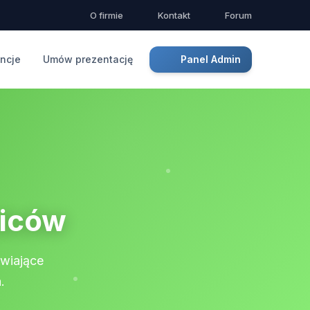
O firmie
Kontakt
Forum
ncje
Umów prezentację
Panel Admin
ziców
twiające
.