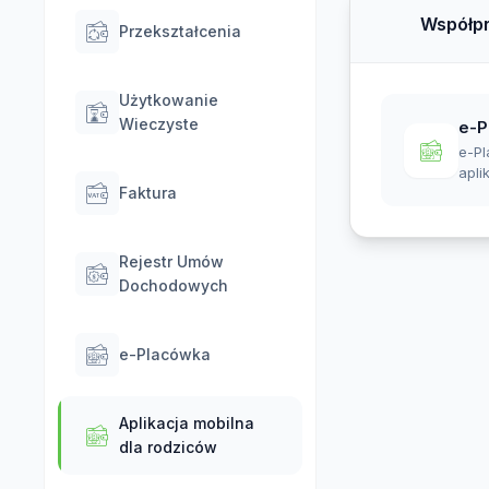
Współpr
Przekształcenia
Użytkowanie
Wieczyste
e-P
e-P
apl
Faktura
wspi
inte
Rejestr Umów
Dochodowych
e-Placówka
Aplikacja mobilna
dla rodziców