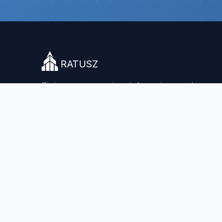
RATUSZ
Zintegrowany system informatyczny do
zarządzania jednostkami administracji
samorządowej.
© 2026 Rekord SI Sp. z o.o. Wszelkie prawa zastrzeżone.