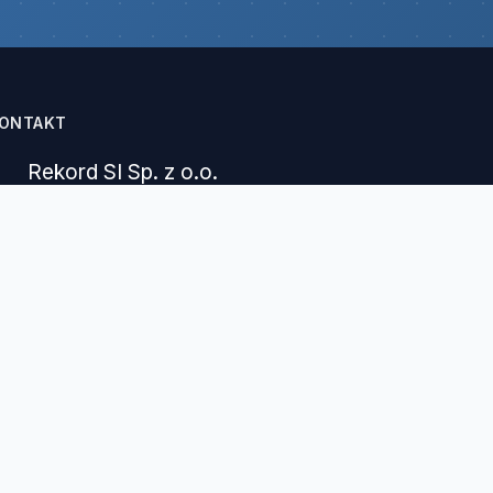
ONTAKT
Rekord SI Sp. z o.o.
43-300 Bielsko-Biała, ul.
asprowicza 5
+48 33 497 83 00
rekord@rekord.com.pl