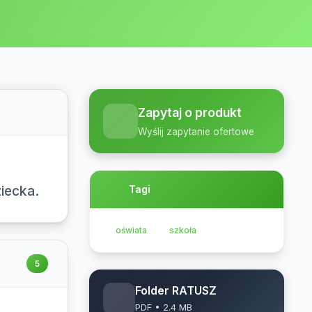
Zapytaj o produkt
Wyślij zapytanie ofertowe
iecka.
Tagi
oświata
szkoła
5
Folder RATUSZ
PDF • 2.4 MB