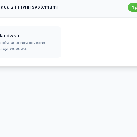
aca z innymi systemami
1 
lacówka
lacówka to nowoczesna
ikacja webowa
erająca pracę
ndentów, dyrekto...