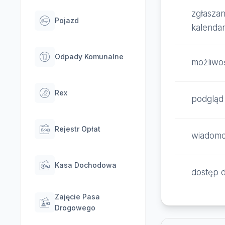
zgłaszan
Pojazd
kalendar
Odpady Komunalne
możliwoś
Rex
podgląd
Rejestr Opłat
wiadomoś
Kasa Dochodowa
dostęp d
Zajęcie Pasa
Drogowego