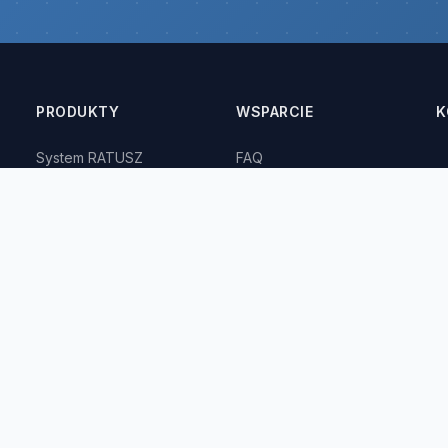
PRODUKTY
WSPARCIE
K
System RATUSZ
FAQ
Rekord.ERP
eZgłoszenia
K
Rekord SI
Kontakt