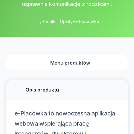
usprawnia komunikację z rodzicami.
/
Podatki i Opłaty
/
e-Placówka
Menu produktów
Opis produktu
e-Placówka to nowoczesna aplikacja
webowa wspierająca pracę
intendentów, dyrektorów i