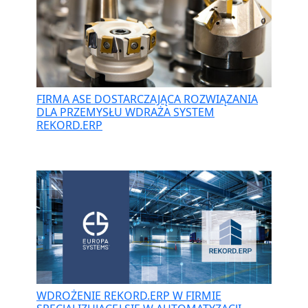
FIRMA ASE DOSTARCZAJĄCA ROZWIĄZANIA
DLA PRZEMYSŁU WDRAŻA SYSTEM
REKORD.ERP
WDROŻENIE REKORD.ERP W FIRMIE