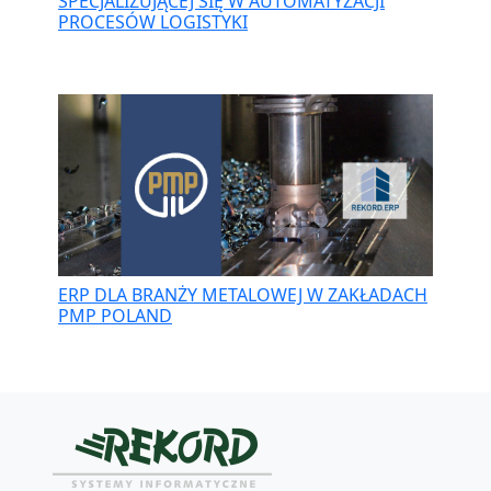
SPECJALIZUJĄCEJ SIĘ W AUTOMATYZACJI
PROCESÓW LOGISTYKI
ERP DLA BRANŻY METALOWEJ W ZAKŁADACH
PMP POLAND