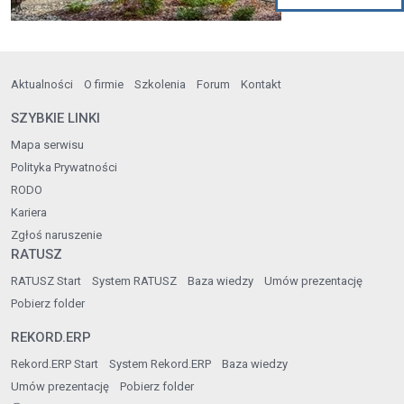
Aktualności
O firmie
Szkolenia
Forum
Kontakt
SZYBKIE LINKI
Mapa serwisu
Polityka Prywatności
RODO
Kariera
Zgłoś naruszenie
RATUSZ
RATUSZ Start
System RATUSZ
Baza wiedzy
Umów prezentację
Pobierz folder
REKORD.ERP
Rekord.ERP Start
System Rekord.ERP
Baza wiedzy
Umów prezentację
Pobierz folder