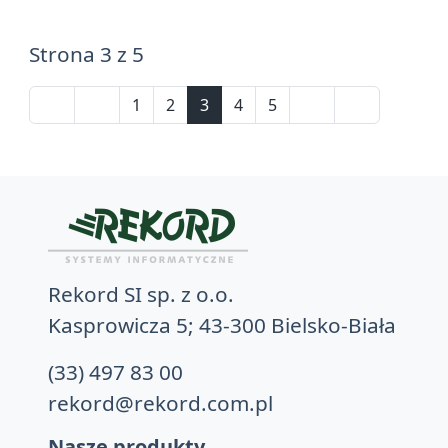
Strona 3 z 5
1
2
3
4
5
Rekord SI sp. z o.o.
Kasprowicza 5; 43-300 Bielsko-Biała
(33) 497 83 00
rekord@rekord.com.pl
Nasze produkty