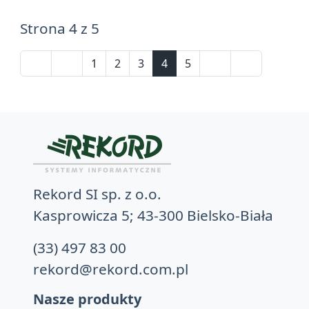
Strona 4 z 5
1
2
3
4
5
Rekord SI sp. z o.o.
Kasprowicza 5; 43-300 Bielsko-Biała
(33) 497 83 00
rekord@rekord.com.pl
Nasze produkty