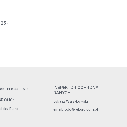
 25-
INSPEKTOR OCHRONY
n - Pt 8:00 - 16:00
DANYCH
PÓŁKI:
Łukasz Wyrzykowski
lsku-Białej
email:
iodo@rekord.com.pl