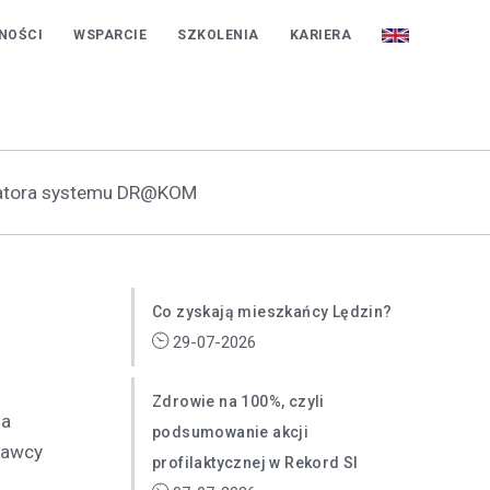
REKORD SI
NOŚCI
WSPARCIE
SZKOLENIA
KARIERA
alatora systemu DR@KOM
Co zyskają mieszkańcy Lędzin?
29-07-2026
Zdrowie na 100%, czyli
ia
podsumowanie akcji
tawcy
profilaktycznej w Rekord SI