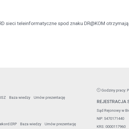
RD sieci teleinformatyczne spod znaku DR@KOM otrzymają
Godziny pracy: Po
USZ
Baza wiedzy
Umów prezentację
REJESTRACJA S
Sąd Rejonowy w Bie
NIP: 5470171440
ekord.ERP
Baza wiedzy
Umów prezentację
KRS: 0000117960