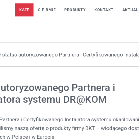
KSEF
O FIRMIE
PRODUKTY
KONTAKT
AKTUAL
ł status autoryzowanego Partnera i Certyfikowanego Inst
autoryzowanego Partnera i
alatora systemu DR@KOM
Partnera i Certyfikowanego Instalatora systemu okablowan
iśmy naszą ofertę o produkty firmy BKT – wiodącego dos
h w Polsce i w Europie.