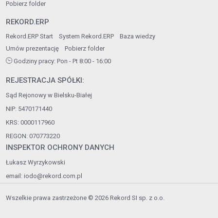
Pobierz folder
REKORD.ERP
Rekord.ERP Start
System Rekord.ERP
Baza wiedzy
Umów prezentację
Pobierz folder
Godziny pracy: Pon - Pt 8:00 - 16:00
REJESTRACJA SPÓŁKI:
Sąd Rejonowy w Bielsku-Białej
NIP: 5470171440
KRS: 0000117960
REGON: 070773220
INSPEKTOR OCHRONY DANYCH
Łukasz Wyrzykowski
email:
iodo@rekord.com.pl
Wszelkie prawa zastrzeżone © 2026 Rekord SI sp. z o.o.