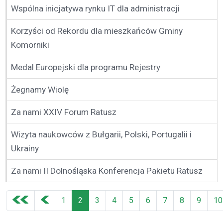
Wspólna inicjatywa rynku IT dla administracji
Korzyści od Rekordu dla mieszkańców Gminy
Komorniki
Medal Europejski dla programu Rejestry
Żegnamy Wiolę
Za nami XXIV Forum Ratusz
Wizyta naukowców z Bułgarii, Polski, Portugalii i
Ukrainy
Za nami II Dolnośląska Konferencja Pakietu Ratusz
1
2
3
4
5
6
7
8
9
10
Strona 2 z 27