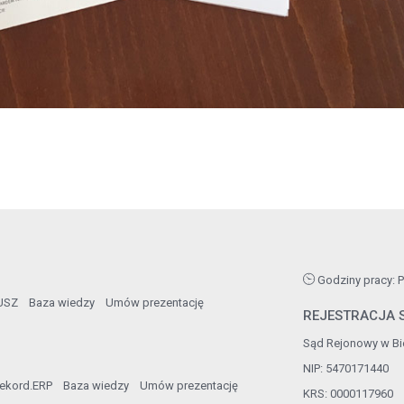
Godziny pracy: Po
USZ
Baza wiedzy
Umów prezentację
REJESTRACJA S
Sąd Rejonowy w Bie
NIP: 5470171440
ekord.ERP
Baza wiedzy
Umów prezentację
KRS: 0000117960