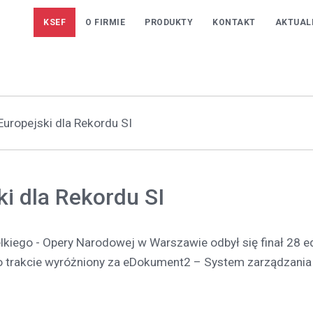
KSEF
O FIRMIE
PRODUKTY
KONTAKT
AKTUAL
Europejski dla Rekordu SI
i dla Rekordu SI
lkiego - Opery Narodowej w Warszawie odbył się finał 28 ed
go trakcie wyróżniony za eDokument2 – System zarządzania