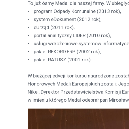
To już ósmy Medal dla naszej firmy. W ubiegły
• program Odpady Komunalne (2013 rok),
• system eDokument (2012 rok),
• eUrząd (2011 rok),
• portal analityczny LIDER (2010 rok),
• usługi wdrożeniowe systemów informatycz
• pakiet REKORD.ERP (2002 rok),
• pakiet RATUSZ (2001 rok).
W bieżącej edycji konkursu nagrodzone został
Honorowych Medali Europejskich zostali: Jego
Nikel, Dyrektor Przedstawicielstwa Komisji E
w imieniu którego Medal odebrał pan Mirosław