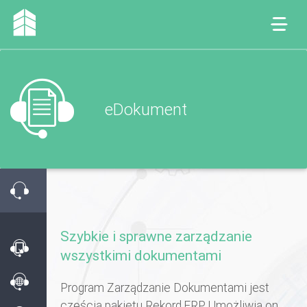
eDokument
Szybkie i sprawne zarządzanie
wszystkimi dokumentami
Program Zarządzanie Dokumentami jest
częścią pakietu Rekord.ERP. Umożliwia on