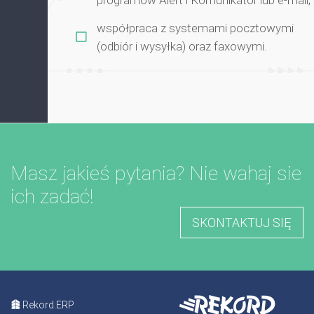
programów Alert i Komunikator lub e-mail;
współpraca z systemami pocztowymi
(odbiór i wysyłka) oraz faxowymi.
Masz jakieś pytania? Nie wahaj sie
ich zadać!
SKONTAKTUJ SIĘ
Rekord.ERP